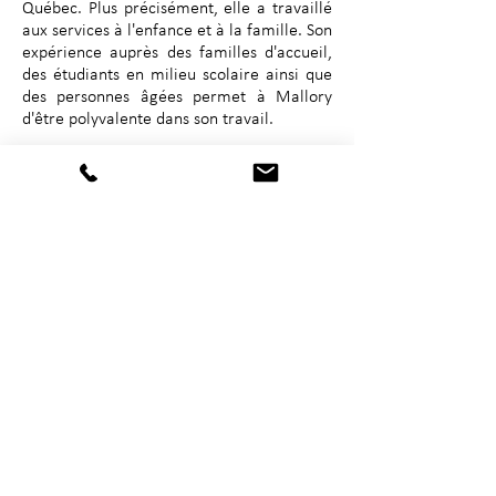
Québec. Plus précisément, elle a travaillé
aux services à l'enfance et à la famille. Son
expérience auprès des familles d'accueil,
des étudiants en milieu scolaire ainsi que
des personnes âgées permet à Mallory
d'être polyvalente dans son travail.
L'attitude calme et ouverte de Mallory fait
d'elle une excellente auditrice. Elle est
fière de commencer à travailler dans le
domaine de la santé mentale, un objectif
qu'elle s'est fixé depuis longtemps. Elle est
heureuse de se joindre à l'équipe du
Centre Mieux-Être au bureau de
Campbellton.
courriel : mpclme@gmail.com
Téléphone :
1 (506) 252-2976
Ligne téléphonique Baie-Comeau:
1 (418)