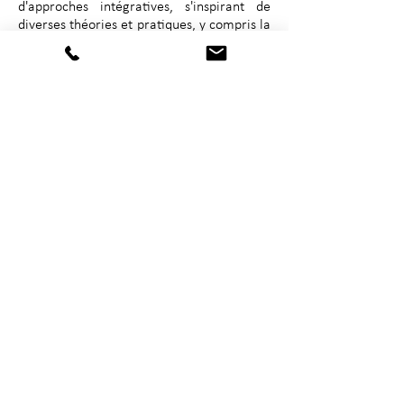
d'approches intégratives, s'inspirant de
diverses théories et pratiques, y compris la
thérapie cognitivo-comportementale, la
thérapie centrée sur la personne et
d'autres, afin de répondre à vos besoins
uniques. Elle participe activement à la
formation continue et continue de suivre
et d'offrir les services les plus récents tout
en bénéficiant d'une supervision régulière.
courriel : mpclme@gmail.com
Téléphone :
1 (506) 252-2976
Ligne téléphonique Baie-Comeau:
1 (418)
378-0078
Télécopieur :
Francais
(506) 545-5006
Anglais
(506) 546-8594
Adresse Bathurst : 470, avenue Murray, Bathurst, NB E2A 1T5
Adresse Campbellton : 11 Roseberry St, Campbellton, NB E3N 2G3