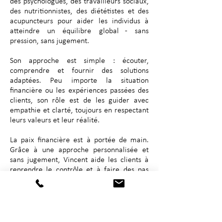
des psychologues, des travailleurs sociaux,
des nutritionnistes, des diététistes et des
acupuncteurs pour aider les individus à
atteindre un équilibre global - sans
pression, sans jugement.
Son approche est simple : écouter,
comprendre et fournir des solutions
adaptées. Peu importe la situation
financière ou les expériences passées des
clients, son rôle est de les guider avec
empathie et clarté, toujours en respectant
leurs valeurs et leur réalité.
La paix financière est à portée de main.
Grâce à une approche personnalisée et
sans jugement, Vincent aide les clients à
reprendre le contrôle et à faire des pas
significatifs vers leurs objectifs.
Le bien-être financier fait partie de
l'équilibre global de chacun. Parlons-en.