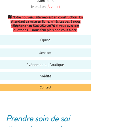
Saint-Jean
Moncton
(À venir)
🚧 Notre nouveau site web est en construction! En
attendant sa mise en ligne, n'hésitez pas à nous
téléphoner au
506-252-2976
si vous avez des
questions. Il nous fera plaisir de vous aider!
Équipe
Services
Évènements | Boutique
Médias
Contact
Prendre soin de soi