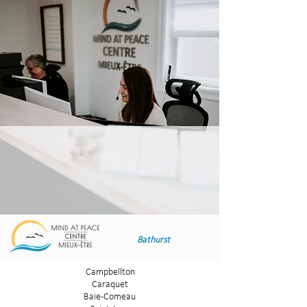
Bathurst
Campbellton
Caraquet
Ba
ie-Comeau